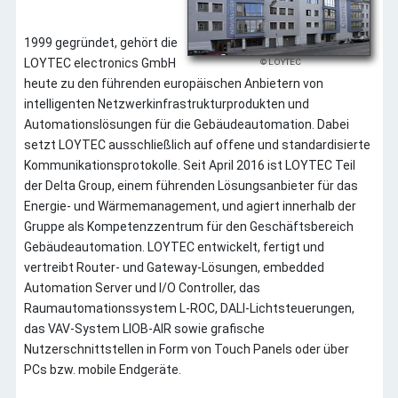
WHS Gelsenkirchen
Kieback&Peter
1999 gegründet, gehört die
DEOS AG
LOYTEC electronics GmbH
© LOYTEC
Schneider Electric
heute zu den führenden europäischen Anbietern von
intelligenten Netzwerkinfrastrukturprodukten und
BLB NRW
Automationslösungen für die Gebäudeautomation. Dabei
LOYTEC
setzt LOYTEC ausschließlich auf offene und standardisierte
WAGO
Kommunikationsprotokolle. Seit April 2016 ist LOYTEC Teil
Impressum
der Delta Group, einem führenden Lösungsanbieter für das
Willkommen
Energie- und Wärmemanagement, und agiert innerhalb der
Gruppe als Kompetenzzentrum für den Geschäftsbereich
Gebäudeautomation. LOYTEC entwickelt, fertigt und
vertreibt Router- und Gateway-Lösungen, embedded
Automation Server und I/O Controller, das
Raumautomationssystem L-ROC, DALI-Lichtsteuerungen,
das VAV-System LIOB-AIR sowie grafische
Nutzerschnittstellen in Form von Touch Panels oder über
PCs bzw. mobile Endgeräte.